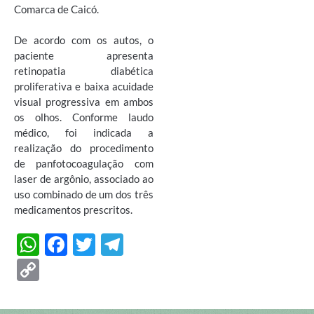
Comarca de Caicó.
De acordo com os autos, o
paciente apresenta
retinopatia diabética
proliferativa e baixa acuidade
visual progressiva em ambos
os olhos. Conforme laudo
médico, foi indicada a
realização do procedimento
de panfotocoagulação com
laser de argônio, associado ao
uso combinado de um dos três
medicamentos prescritos.
W
F
T
T
h
ac
w
el
C
at
e
itt
e
o
s
b
er
gr