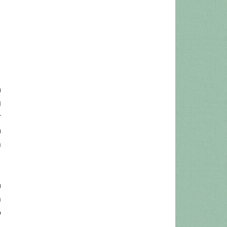
a
u
r
a
m
a
m
o