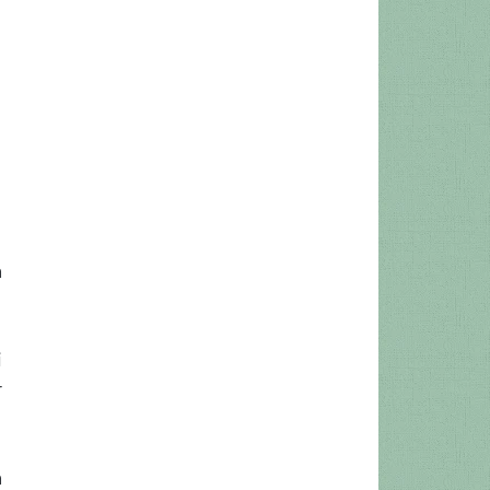
a
i
r
à