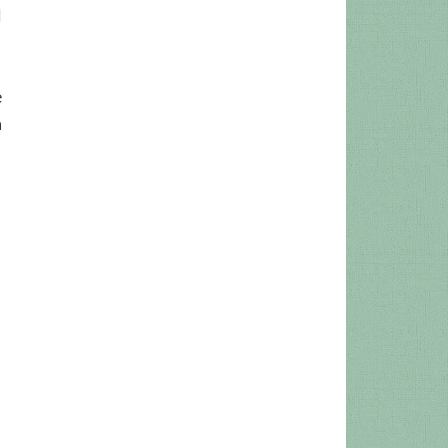
l
e
a