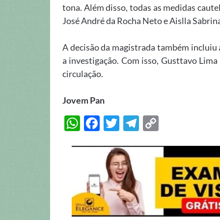
tona. Além disso, todas as medidas caute
José André da Rocha Neto e Aislla Sabri
A decisão da magistrada também incluiu 
a investigação. Com isso, Gusttavo Lima 
circulação.
Jovem Pan
W
F
T
T
C
h
ac
w
el
o
at
e
itt
e
p
s
b
er
gr
y
A
o
a
Li
p
o
m
n
p
k
k