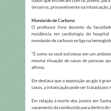
todos que estiveram com os jovens, para 
terceiros, provavelmente na intoxicação, j
Monóxido de Carbono
O professor livre docente da faculd
residência em cardiologia do hospital
monóxido de carbono se liga na hemoglobi
“É como se você estivesse em um ambient
mesma situação de casos de pessoas qu
afirma.
Ele destaca que a exposição ao gás é gra
casos, a intoxicação pode ser tratada por 
Em relação à morte dos jovens em Santa 
vazamento da combustão para dentro do v