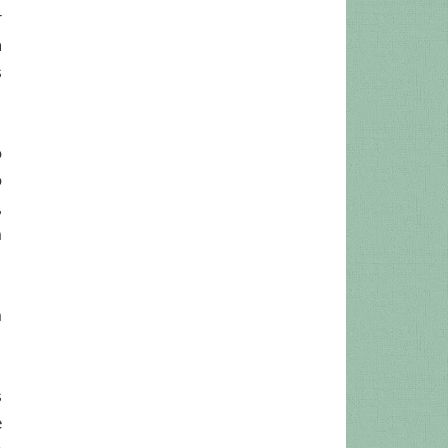
r
a
s
o
o
,
m
m
s
e