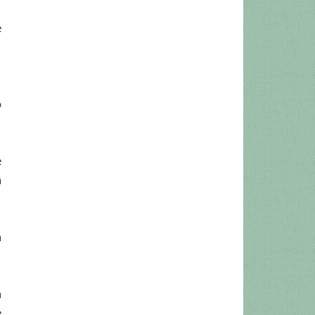
e
o
e
a
a
a
e