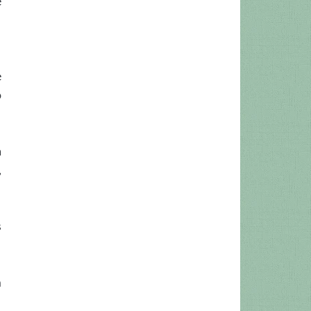
e
e
o
a
,
s
m