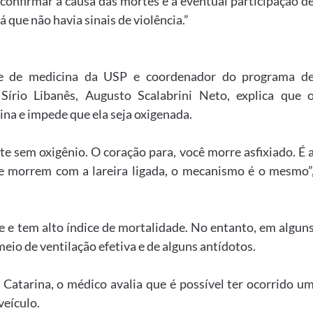
confirmar a causa das mortes e a eventual participação d
á que não havia sinais de violência.”
ade de medicina da USP e coordenador do programa d
 Sírio Libanês, Augusto Scalabrini Neto, explica que 
na e impede que ela seja oxigenada.
e sem oxigênio. O coração para, você morre asfixiado. É 
e morrem com a lareira ligada, o mecanismo é o mesmo”
ve e tem alto índice de mortalidade. No entanto, em algun
meio de ventilação efetiva e de alguns antídotos.
Catarina, o médico avalia que é possível ter ocorrido u
eículo.