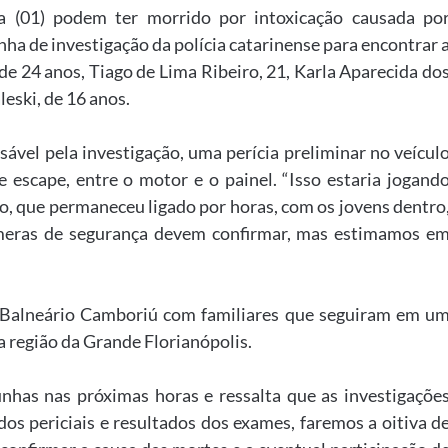
a (01) podem ter morrido por intoxicação causada po
nha de investigação da polícia catarinense para encontrar 
de 24 anos, Tiago de Lima Ribeiro, 21, Karla Aparecida do
leski, de 16 anos.
ável pela investigação, uma perícia preliminar no veícul
e escape, entre o motor e o painel. “Isso estaria jogand
o, que permaneceu ligado por horas, com os jovens dentro
meras de segurança devem confirmar, mas estimamos e
 Balneário Camboriú com familiares que seguiram em u
a região da Grande Florianópolis.
nhas nas próximas horas e ressalta que as investigaçõe
dos periciais e resultados dos exames, faremos a oitiva d