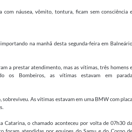
 com náusea, vômito, tontura, ficam sem consciência 
importando na manhã desta segunda-feira em Balneári
m a prestar atendimento, mas as vítimas, três homens 
ndo os Bombeiros, as vítimas estavam em parad
o, sobreviveu. As vítimas estavam em uma BMW com plac
s.
 Catarina, o chamado aconteceu por volta de 07h30 d
ro foram atendidas por equipes do Samu e do Corpo d