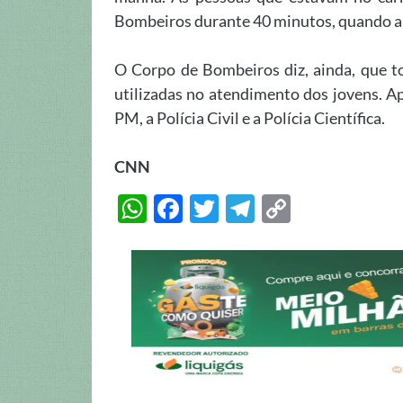
Bombeiros durante 40 minutos, quando a 
O Corpo de Bombeiros diz, ainda, que t
utilizadas no atendimento dos jovens. A
PM, a Polícia Civil e a Polícia Científica.
CNN
W
F
T
T
C
h
ac
w
el
o
at
e
itt
e
p
s
b
er
gr
y
A
o
a
Li
p
o
m
n
p
k
k