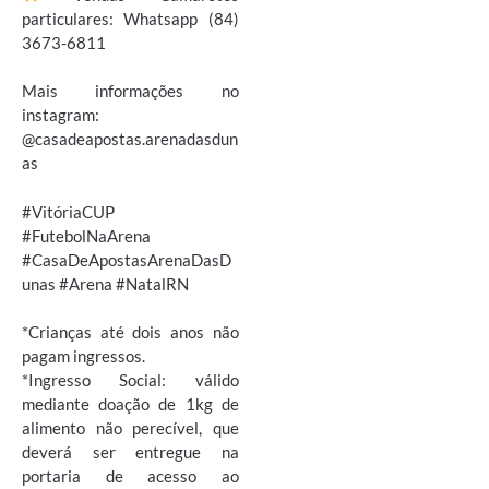
particulares: Whatsapp (84)
3673-6811
Mais informações no
instagram:
@casadeapostas.arenadasdun
as
#VitóriaCUP
#FutebolNaArena
#CasaDeApostasArenaDasD
unas #Arena #NatalRN
*Crianças até dois anos não
pagam ingressos.
*Ingresso Social: válido
mediante doação de 1kg de
alimento não perecível, que
deverá ser entregue na
portaria de acesso ao