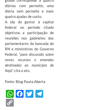
global corresponde a quatro
diárias com pernoite, uma
diária sem pernoite e mais
quatro ajudas de custo.
A ida do gestor à capital
federal no período citado
objetivou a participação de
reuniões nos gabinetes dos
parlamentares da bancada do
RN e ministérios do Governo
Federal, “
para discussão sobre
novos recursos e emendas
destinadas ao município de
Itajá
”, cita o ato.
Fonte: Blog Pauta Aberta
W
F
T
T
h
ac
w
el
C
at
e
itt
e