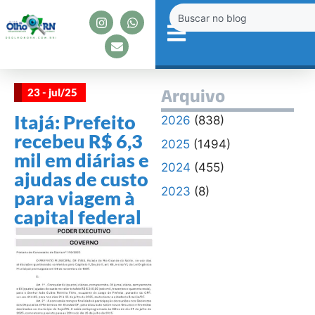
23 - jul/25
Arquivo
Itajá: Prefeito
2026
(838)
recebeu R$ 6,3
2025
(1494)
mil em diárias e
2024
(455)
ajudas de custo
2023
(8)
para viagem à
capital federal