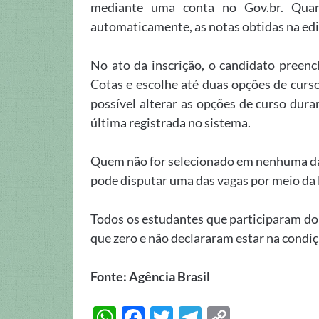
mediante uma conta no Gov.br. Quand
automaticamente, as notas obtidas na edi
No ato da inscrição, o candidato preenc
Cotas e escolhe até duas opções de curso
possível alterar as opções de curso duran
última registrada no sistema.
Quem não for selecionado em nenhuma das
pode disputar uma das vagas por meio da l
Todos os estudantes que participaram do
que zero e não declararam estar na condiç
Fonte: Agência Brasil
W
F
T
T
C