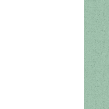
,
e
É
a
a
o