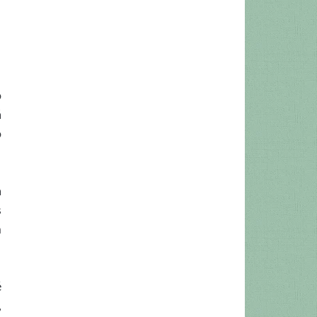
o
á
o
a
s
m
é
,