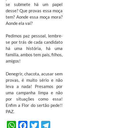
se submete há um papel
desse? Que provas essa moça
tem? Aonde essa moça mora?
Aonde ela vai?
Pedimos paz pessoal, lembre-
se por trás de cada candidato
há uma história, há uma
família, ambos tem pais, filhos,
amigos!
Denegrir, chacota, acusar sem
provas, é muito sério e não
leva a nada! Presamos por
uma campanha limpa e não
por situações como essa!
Enfim a Flor do sertão pede!!
PAZ.
W
F
T
T