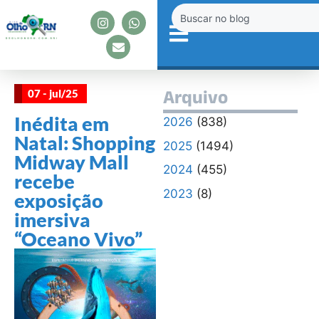
07 - jul/25
Arquivo
Inédita em
2026
(838)
Natal: Shopping
2025
(1494)
Midway Mall
2024
(455)
recebe
2023
(8)
exposição
imersiva
“Oceano Vivo”