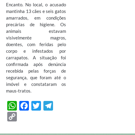
Encanto. No local, o acusado
mantinha 13 cães e seis gatos
amarrados, em condições
precárias de higiene. Os
animais estavam
visivelmente magros,
doentes, com feridas pelo
corpo e infestados por
carrapatos. A situação foi
confirmada após denúncia
recebida pelas forças de
segurança, que foram até o
imóvel e constataram os
maus-tratos.
W
F
T
T
h
ac
w
el
C
at
e
itt
e
o
s
b
er
gr