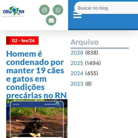
02 - fev/26
Arquivo
Homem é
2026
(838)
condenado por
2025
(1494)
manter 19 cães
2024
(455)
e gatos em
2023
(8)
condições
precárias no RN