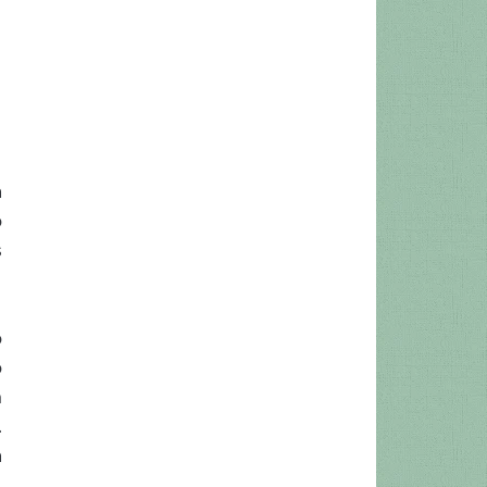
a
o
s
o
o
m
.
a