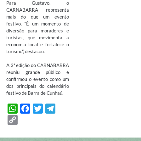
Para Gustavo, o
CARNABARRA representa
mais do que um evento
festivo. “É um momento de
diversão para moradores e
turistas, que movimenta a
economia local e fortalece o
turismo”, destacou.
A 3ª edição do CARNABARRA
reuniu grande público e
confirmou o evento como um
dos principais do calendário
festivo de Barra de Cunhaú.
W
F
T
T
h
ac
w
el
C
at
e
itt
e
o
s
b
er
gr
p