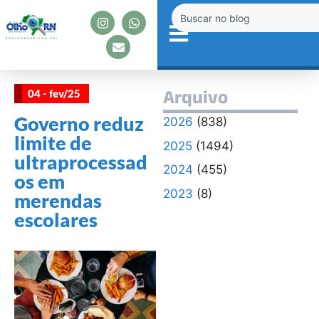
04 - fev/25
Arquivo
Governo reduz
2026
(838)
limite de
2025
(1494)
ultraprocessad
2024
(455)
os em
2023
(8)
merendas
escolares