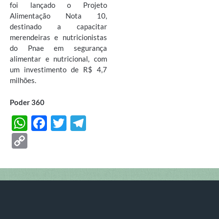
foi lançado o Projeto
Alimentação Nota 10,
destinado a capacitar
merendeiras e nutricionistas
do Pnae em segurança
alimentar e nutricional, com
um investimento de R$ 4,7
milhões.
Poder 360
W
F
T
T
h
ac
w
el
C
at
e
itt
e
o
s
b
er
gr
p
A
o
a
y
p
o
m
Li
p
k
n