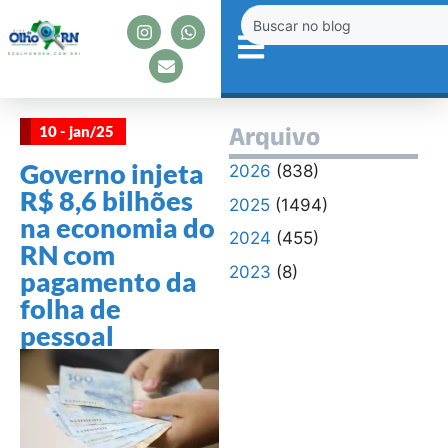
10 - jan/25
Arquivo
Governo injeta
2026
(838)
R$ 8,6 bilhões
2025
(1494)
na economia do
2024
(455)
RN com
2023
(8)
pagamento da
folha de
pessoal