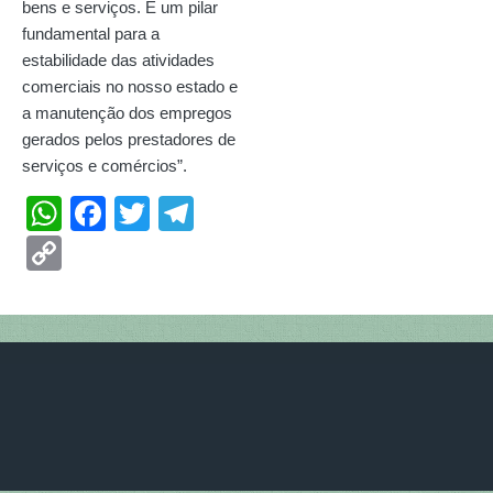
bens e serviços. É um pilar
fundamental para a
estabilidade das atividades
comerciais no nosso estado e
a manutenção dos empregos
gerados pelos prestadores de
serviços e comércios”.
W
F
T
T
h
ac
w
el
C
at
e
itt
e
o
s
b
er
gr
p
A
o
a
y
p
o
m
Li
p
k
n
k