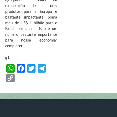
exportação desses dois
produtos para a Europa é
bastante impactante. Soma
mais de US$ 1 bilhão para o
Brasil por ano, e isso é um
número bastante importante
para nossa economia”,
completou.
g1
W
F
T
T
h
ac
w
el
C
at
e
itt
e
o
s
b
er
gr
p
A
o
a
y
p
o
m
Li