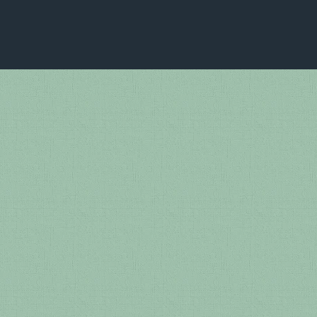
p
o
m
Li
p
k
n
k