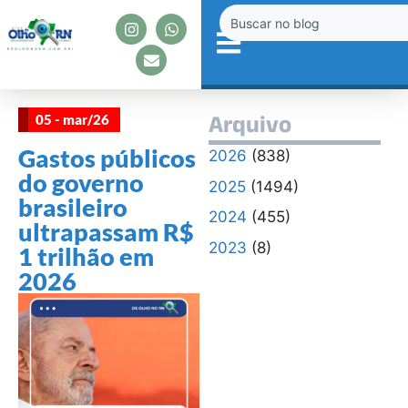
05 - mar/26
Arquivo
Gastos públicos
2026
(838)
do governo
2025
(1494)
brasileiro
2024
(455)
ultrapassam R$
2023
(8)
1 trilhão em
2026