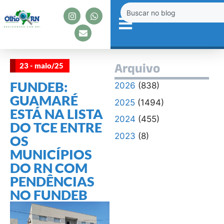
23 - maio/25
Arquivo
FUNDEB:
2026
(838)
GUAMARÉ
2025
(1494)
ESTÁ NA LISTA
2024
(455)
DO TCE ENTRE
2023
(8)
OS
MUNICÍPIOS
DO RN COM
PENDÊNCIAS
NO FUNDEB