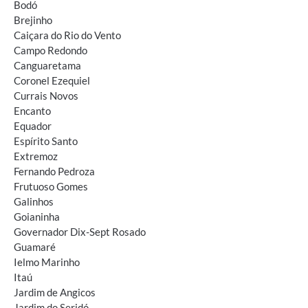
Bodó
Brejinho
Caiçara do Rio do Vento
Campo Redondo
Canguaretama
Coronel Ezequiel
Currais Novos
Encanto
Equador
Espírito Santo
Extremoz
Fernando Pedroza
Frutuoso Gomes
Galinhos
Goianinha
Governador Dix-Sept Rosado
Guamaré
Ielmo Marinho
Itaú
Jardim de Angicos
Jardim do Seridó