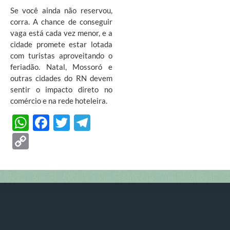
Se você ainda não reservou,
corra. A chance de conseguir
vaga está cada vez menor, e a
cidade promete estar lotada
com turistas aproveitando o
feriadão. Natal, Mossoró e
outras cidades do RN devem
sentir o impacto direto no
comércio e na rede hoteleira.
W
F
T
T
h
ac
w
el
C
at
e
itt
e
o
s
b
er
gr
p
A
o
a
y
p
o
m
Li
p
k
n