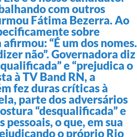
abalhando com outros
irmou Fátima Bezerra. Ao
pecificamente sobre
a afirmou: “É um dos nomes.
dizer não”. Governadora diz
qualificada” e “prejudica o
sta à TV Band RN, a
 fez duras críticas à
la, parte dos adversários
stura “desqualificada” e
 pessoais, o que, em sua
ejudicando o próprio Rio