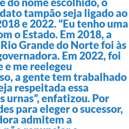
 do nome escolhido, o
ato tampão seja ligado ao
2018 e 2022. “Eu tenho uma
om o Estado. Em 2018, a
Rio Grande do Norte foi às
governadora. Em 2022, foi
e e me reelegeu
sso, a gente tem trabalhado
eja respeitada essa
 urnas”, enfatizou. Por
des para eleger o sucessor,
adora admitem a