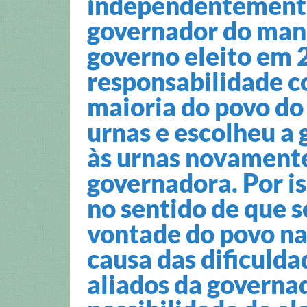
independentemente
governador do mand
governo eleito em 
responsabilidade c
maioria do povo do 
urnas e escolheu a 
às urnas novament
governadora. Por i
no sentido de que s
vontade do povo nas
causa das dificulda
aliados da govern