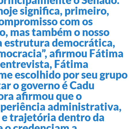
oje significa, primeiro,
 compromisso com os
do, mas também o nosso
 estrutura democrática,
mocracia”, afirmou Fátima
 entrevista, Fátima
me escolhido por seu grupo
tar o governo é Cadu
ora afirmou que o
periência administrativa,
e trajetória dentro da
e o credenciam a