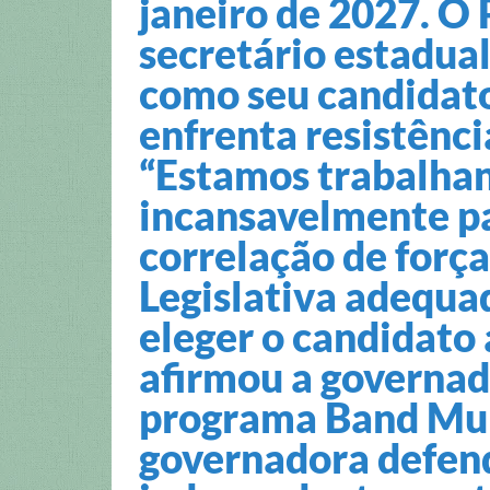
janeiro de 2027. O 
secretário estadua
como seu candidato
enfrenta resistênc
“Estamos trabalhan
incansavelmente p
correlação de força
Legislativa adequa
eleger o candidato 
afirmou a governad
programa Band Mul
governadora defen