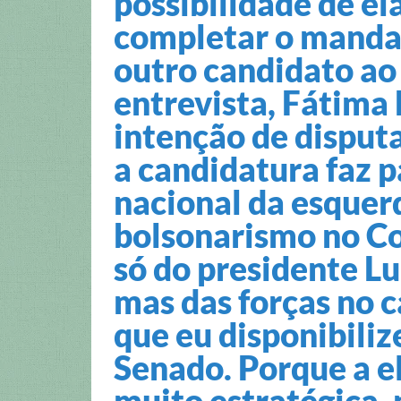
possibilidade de el
completar o mandat
outro candidato ao
entrevista, Fátima
intenção de disput
a candidatura faz p
nacional da esquerd
bolsonarismo no Co
só do presidente Lu
mas das forças no 
que eu disponibili
Senado. Porque a el
muito estratégica,