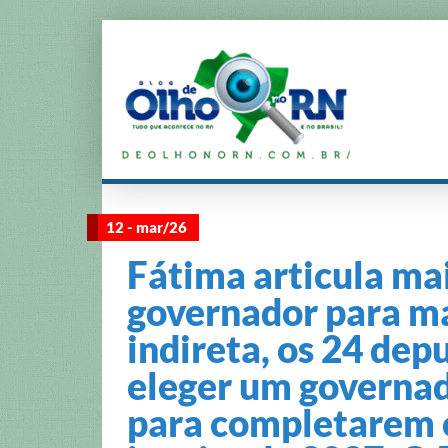
12 - mar/26
Fátima articula ma
governador para m
indireta, os 24 dep
eleger um governad
para completarem o