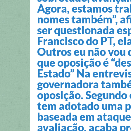
Agora, estamos tr
nomes também”, af
ser questionada es
Francisco do PT, el
Outros eu não vou 
que oposição é “des
Estado” Na entrevi
governadora também
oposição. Segundo e
tem adotado uma po
baseada em ataques
avaliação, acaba pr