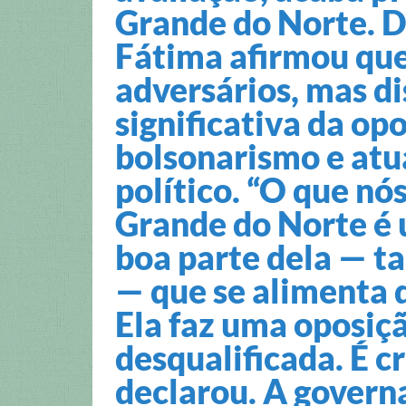
Grande do Norte. D
Fátima afirmou que
adversários, mas di
significativa da op
bolsonarismo e atu
político. “O que nó
Grande do Norte é 
boa parte dela — t
— que se alimenta d
Ela faz uma oposiç
desqualificada. É cri
declarou. A govern