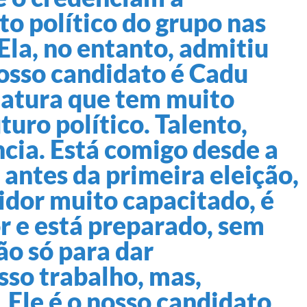
to político do grupo nas
Ela, no entanto, admitiu
osso candidato é Cadu
datura que tem muito
turo político. Talento,
ncia. Está comigo desde a
 antes da primeira eleição,
idor muito capacitado, é
r e está preparado, sem
o só para dar
sso trabalho, mas,
 Ele é o nosso candidato.