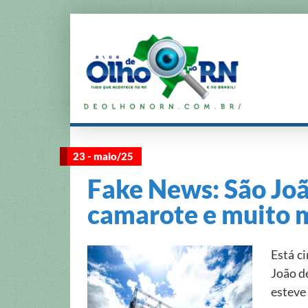
23 - maio/25
Fake News: São Joã
camarote e muito 
Está c
João d
esteve