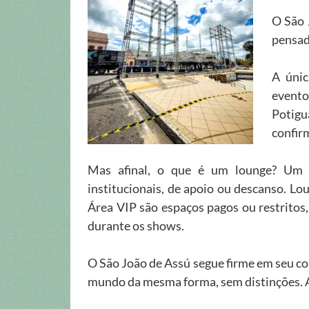
O São 
pensada
A únic
evento
Potigu
confir
Mas afinal, o que é um lounge? Um 
institucionais, de apoio ou descanso. L
Área VIP são espaços pagos ou restritos,
durante os shows.
O São João de Assú segue firme em seu c
mundo da mesma forma, sem distinções. A