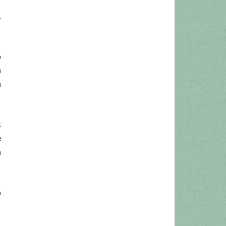
,
o
a
a
s
e
a
o