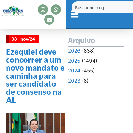
08 - nov/24
Arquivo
Ezequiel deve
2026
(838)
concorrer a um
2025
(1494)
novo mandato e
2024
(455)
caminha para
2023
(8)
ser candidato
de consenso na
AL