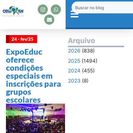
24 - fev/25
Arquivo
ExpoEduc
2026
(838)
oferece
2025
(1494)
condições
2024
(455)
especiais em
2023
(8)
inscrições para
grupos
escolares