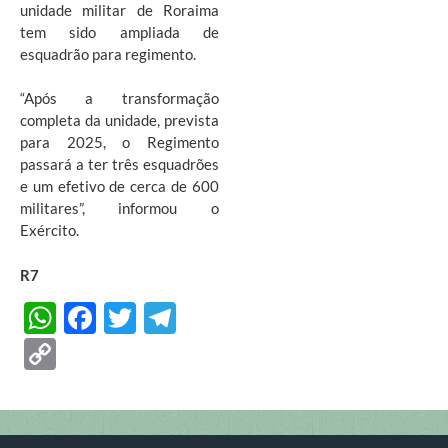
unidade militar de Roraima
tem sido ampliada de
esquadrão para regimento.
“Após a transformação
completa da unidade, prevista
para 2025, o Regimento
passará a ter três esquadrões
e um efetivo de cerca de 600
militares”, informou o
Exército.
R7
W
F
T
T
h
ac
w
el
C
at
e
itt
e
o
s
b
er
gr
p
A
o
a