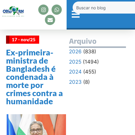
17 - nov/25
Arquivo
Ex-primeira-
2026
(838)
ministra de
2025
(1494)
Bangladesh é
2024
(455)
condenada à
2023
(8)
morte por
crimes contra a
humanidade