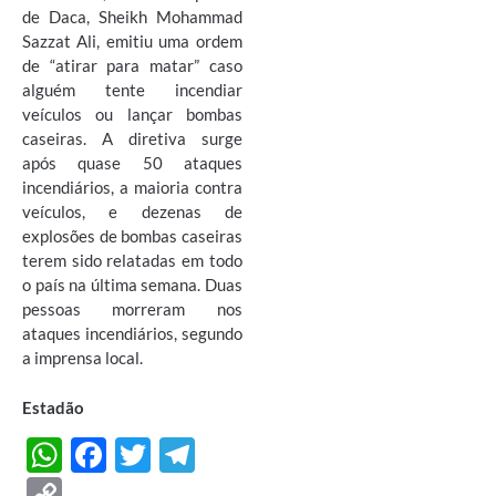
de Daca, Sheikh Mohammad
Sazzat Ali, emitiu uma ordem
de “atirar para matar” caso
alguém tente incendiar
veículos ou lançar bombas
caseiras. A diretiva surge
após quase 50 ataques
incendiários, a maioria contra
veículos, e dezenas de
explosões de bombas caseiras
terem sido relatadas em todo
o país na última semana. Duas
pessoas morreram nos
ataques incendiários, segundo
a imprensa local.
Estadão
W
F
T
T
h
ac
w
el
C