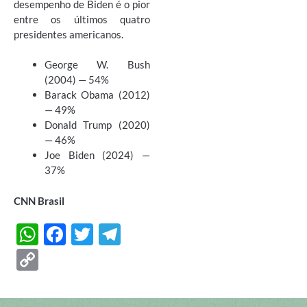
desempenho de Biden é o pior
entre os últimos quatro
presidentes americanos.
George W. Bush
(2004) — 54%
Barack Obama (2012)
— 49%
Donald Trump (2020)
— 46%
Joe Biden (2024) —
37%
CNN Brasil
W
F
T
T
h
ac
w
el
C
at
e
itt
e
o
s
b
er
gr
p