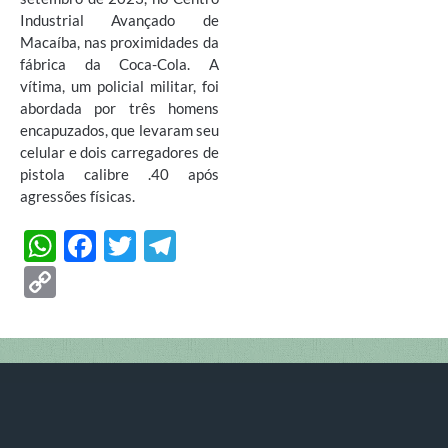
Industrial Avançado de
Macaíba, nas proximidades da
fábrica da Coca-Cola. A
vítima, um policial militar, foi
abordada por três homens
encapuzados, que levaram seu
celular e dois carregadores de
pistola calibre .40 após
agressões físicas.
W
F
T
T
h
ac
w
el
C
at
e
itt
e
o
s
b
er
gr
p
A
o
a
y
p
o
m
Li
p
k
n