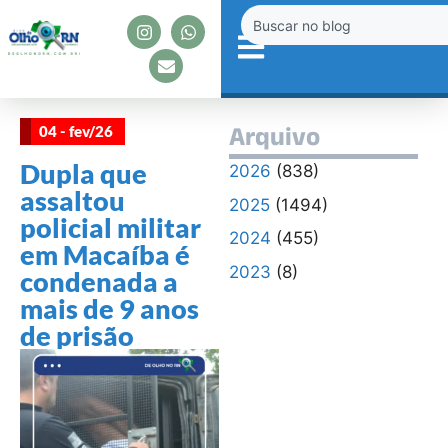
04 - fev/26
Arquivo
Dupla que
2026
(838)
assaltou
2025
(1494)
policial militar
2024
(455)
em Macaíba é
2023
(8)
condenada a
mais de 9 anos
de prisão