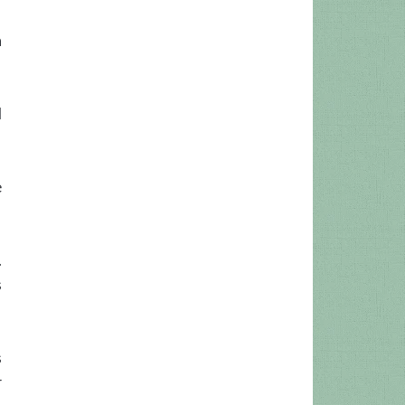
a
d
e
.
s
s
r