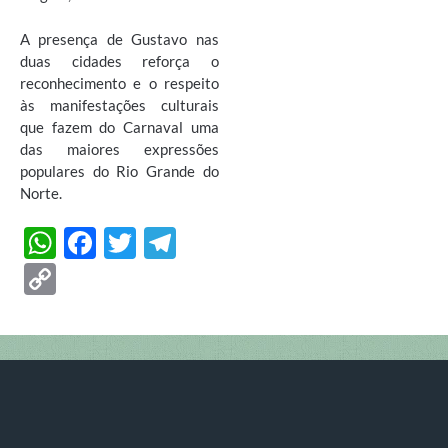
A presença de Gustavo nas
duas cidades reforça o
reconhecimento e o respeito
às manifestações culturais
que fazem do Carnaval uma
das maiores expressões
populares do Rio Grande do
Norte.
W
F
T
T
h
ac
w
el
C
at
e
itt
e
o
s
b
er
gr
p
A
o
a
y
p
o
m
Li
p
k
n