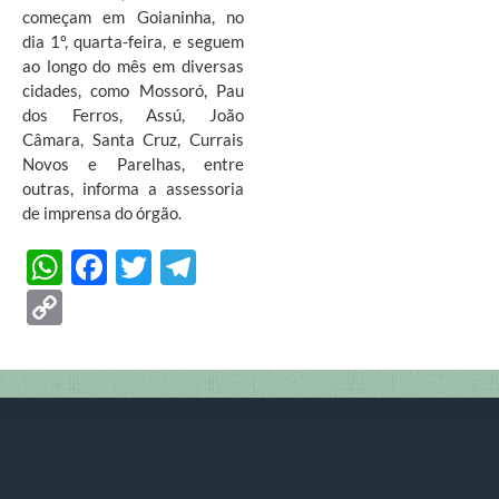
começam em Goianinha, no
dia 1º, quarta-feira, e seguem
ao longo do mês em diversas
cidades, como Mossoró, Pau
dos Ferros, Assú, João
Câmara, Santa Cruz, Currais
Novos e Parelhas, entre
outras, informa a assessoria
de imprensa do órgão.
W
F
T
T
h
ac
w
el
C
at
e
itt
e
o
s
b
er
gr
p
A
o
a
y
p
o
m
Li
p
k
n