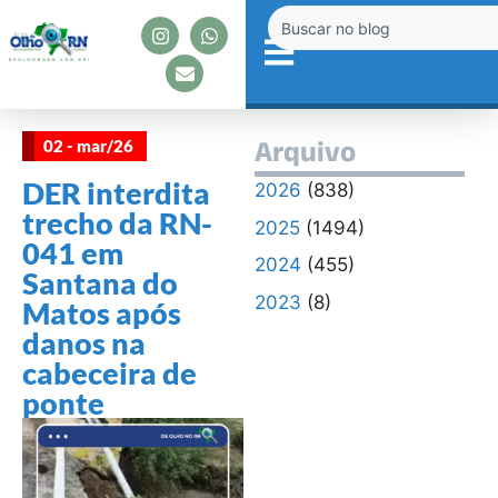
02 - mar/26
Arquivo
DER interdita
2026
(838)
trecho da RN-
2025
(1494)
041 em
2024
(455)
Santana do
2023
(8)
Matos após
danos na
cabeceira de
ponte