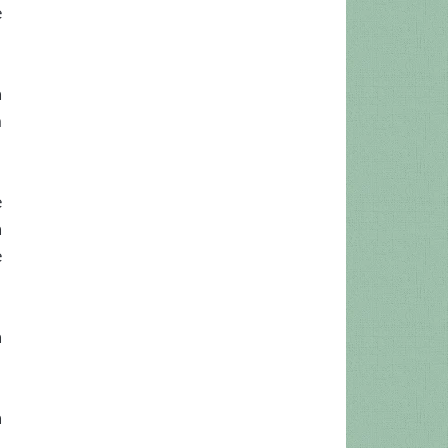
e
a
m
e
a
e
a
a