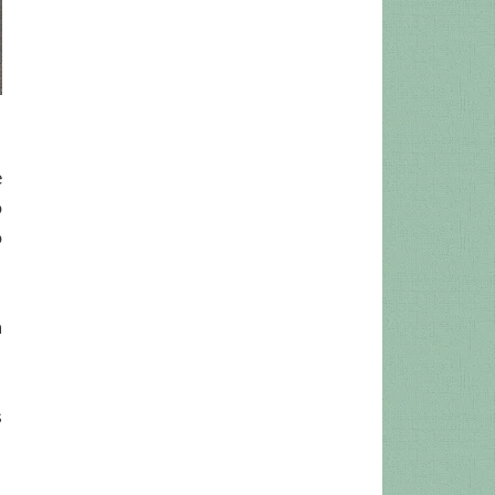
e
o
o
a
s