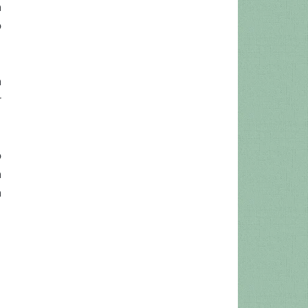
a
o
a
r
o
a
a