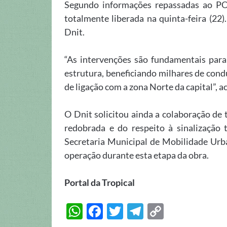
Segundo informações repassadas ao P
totalmente liberada na quinta-feira (22
Dnit.
“As intervenções são fundamentais para
estrutura, beneficiando milhares de con
de ligação com a zona Norte da capital”, a
O Dnit solicitou ainda a colaboração de
redobrada e do respeito à sinalização 
Secretaria Municipal de Mobilidade Urba
operação durante esta etapa da obra.
Portal da Tropical
W
F
T
T
C