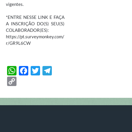
vigentes.
*ENTRE NESSE LINK E FAÇA
A INSCRIÇÃO DO(S) SEU(S)
COLABORADOR(ES):
https://pt.surveymonkey.com/
r/GR9L6CW
W
F
T
T
h
ac
w
el
C
at
e
itt
e
o
s
b
er
gr
p
A
o
a
y
p
o
m
Li
p
k
n