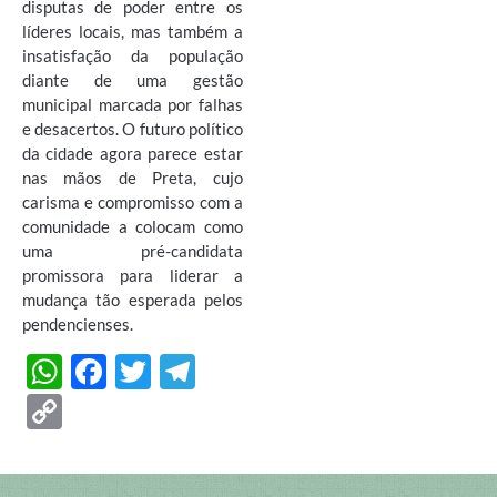
disputas de poder entre os
líderes locais, mas também a
insatisfação da população
diante de uma gestão
municipal marcada por falhas
e desacertos. O futuro político
da cidade agora parece estar
nas mãos de Preta, cujo
carisma e compromisso com a
comunidade a colocam como
uma pré-candidata
promissora para liderar a
mudança tão esperada pelos
pendencienses.
W
F
T
T
h
ac
w
el
C
at
e
itt
e
o
s
b
er
gr
p