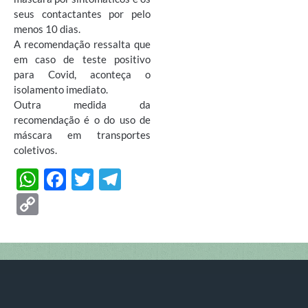
seus contactantes por pelo
menos 10 dias.
A recomendação ressalta que
em caso de teste positivo
para Covid, aconteça o
isolamento imediato.
Outra medida da
recomendação é o do uso de
máscara em transportes
coletivos.
W
F
T
T
h
ac
w
el
C
at
e
itt
e
o
s
b
er
gr
p
A
o
a
y
p
o
m
Li