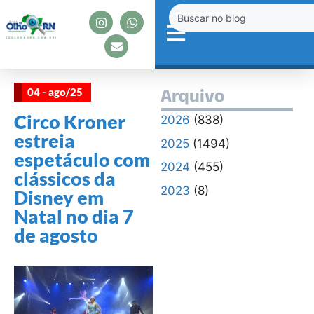
04 - ago/25
Arquivo
Circo Kroner
2026
(838)
estreia
2025
(1494)
espetáculo com
2024
(455)
clássicos da
2023
(8)
Disney em
Natal no dia 7
de agosto