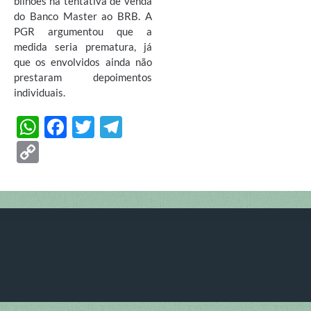
bilhões na tentativa de venda
do Banco Master ao BRB. A
PGR argumentou que a
medida seria prematura, já
que os envolvidos ainda não
prestaram depoimentos
individuais.
W
F
T
T
h
ac
w
el
C
at
e
itt
e
o
s
b
er
gr
p
A
o
a
y
p
o
m
Li
p
k
n
k