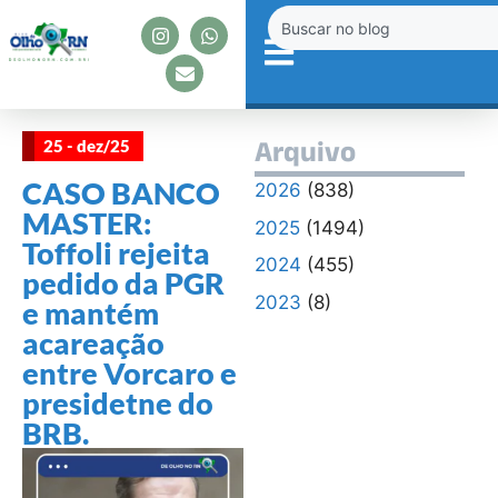
25 - dez/25
Arquivo
CASO BANCO
2026
(838)
MASTER:
2025
(1494)
Toffoli rejeita
2024
(455)
pedido da PGR
2023
(8)
e mantém
acareação
entre Vorcaro e
presidetne do
BRB.