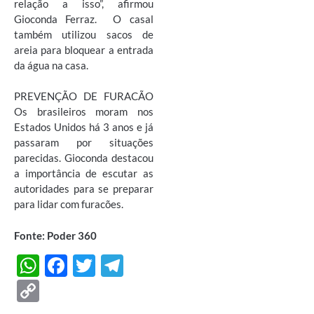
relação a isso”, afirmou
Gioconda Ferraz. O casal
também utilizou sacos de
areia para bloquear a entrada
da água na casa.
PREVENÇÃO DE FURACÃO
Os brasileiros moram nos
Estados Unidos há 3 anos e já
passaram por situações
parecidas. Gioconda destacou
a importância de escutar as
autoridades para se preparar
para lidar com furacões.
Fonte: Poder 360
W
F
T
T
h
ac
w
el
C
at
e
itt
e
o