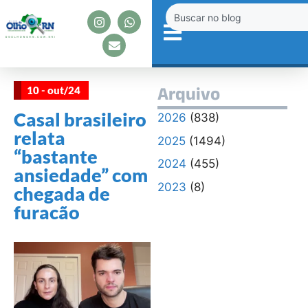
10 - out/24
Arquivo
Casal brasileiro
2026
(838)
relata
2025
(1494)
“bastante
2024
(455)
ansiedade” com
2023
(8)
chegada de
furacão