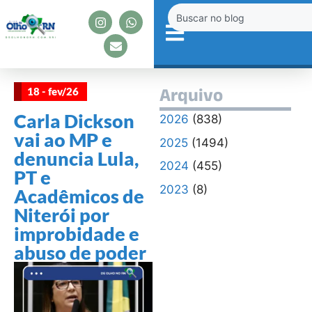
18 - fev/26
Arquivo
Carla Dickson
2026
(838)
vai ao MP e
2025
(1494)
denuncia Lula,
2024
(455)
PT e
2023
(8)
Acadêmicos de
Niterói por
improbidade e
abuso de poder