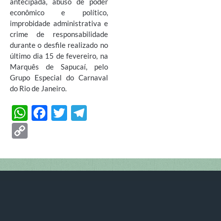
antecipada, abuso de poder
econômico e político,
improbidade administrativa e
crime de responsabilidade
durante o desfile realizado no
último dia 15 de fevereiro, na
Marquês de Sapucaí, pelo
Grupo Especial do Carnaval
do Rio de Janeiro.
W
F
T
T
h
ac
w
el
C
at
e
itt
e
o
s
b
er
gr
p
A
o
a
y
p
o
m
Li
p
k
n