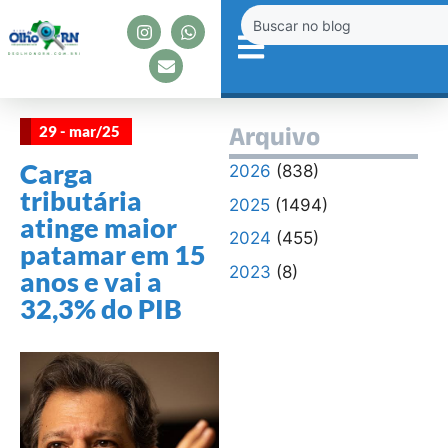
29 - mar/25
Arquivo
Carga
2026
(838)
tributária
2025
(1494)
atinge maior
2024
(455)
patamar em 15
2023
(8)
anos e vai a
32,3% do PIB