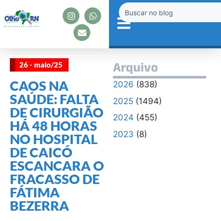
26 - maio/25
Arquivo
CAOS NA
2026
(838)
SAÚDE: FALTA
2025
(1494)
DE CIRURGIÃO
2024
(455)
HÁ 48 HORAS
2023
(8)
NO HOSPITAL
DE CAICÓ
ESCANCARA O
FRACASSO DE
FÁTIMA
BEZERRA