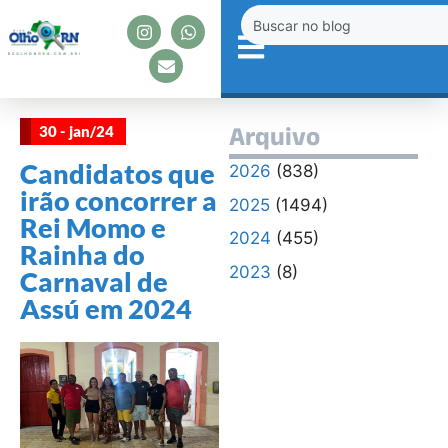
30 - jan/24
Arquivo
Candidatos que
2026
(838)
irão concorrer a
2025
(1494)
Rei Momo e
2024
(455)
Rainha do
2023
(8)
Carnaval de
Assú em 2024