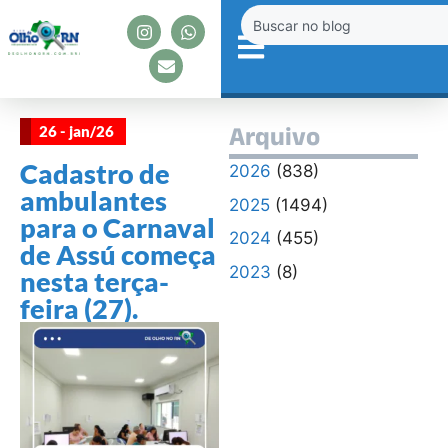
26 - jan/26
Arquivo
Cadastro de
2026
(838)
ambulantes
2025
(1494)
para o Carnaval
2024
(455)
de Assú começa
2023
(8)
nesta terça-
feira (27).