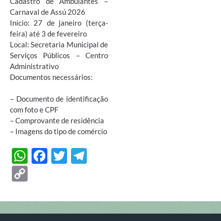
Cadastro de Ambulantes –
Carnaval de Assú 2026
Início: 27 de janeiro (terça-
feira) até 3 de fevereiro
Local: Secretaria Municipal de
Serviços Públicos – Centro
Administrativo
Documentos necessários:
– Documento de identificação
com foto e CPF
– Comprovante de residência
– Imagens do tipo de comércio
W
F
T
T
h
ac
w
el
C
at
e
itt
e
o
s
b
er
gr
p
A
o
a
y