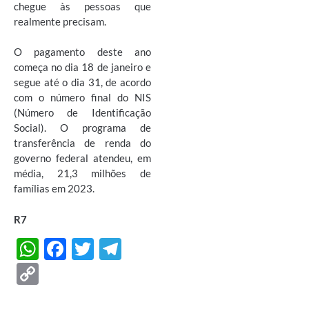
chegue às pessoas que
realmente precisam.
O pagamento deste ano
começa no dia 18 de janeiro e
segue até o dia 31, de acordo
com o número final do NIS
(Número de Identificação
Social). O programa de
transferência de renda do
governo federal atendeu, em
média, 21,3 milhões de
famílias em 2023.
R7
W
F
T
T
h
ac
w
el
C
at
e
itt
e
o