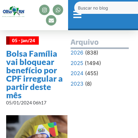
05 - jan/24
Arquivo
Bolsa Família
2026
(838)
vai bloquear
2025
(1494)
benefício por
2024
(455)
CPF irregular a
2023
(8)
partir deste
mês
05/01/2024 06h17