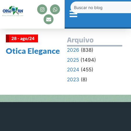
28 - ago/24
Arquivo
Otica Elegance
2026
(838)
2025
(1494)
2024
(455)
2023
(8)