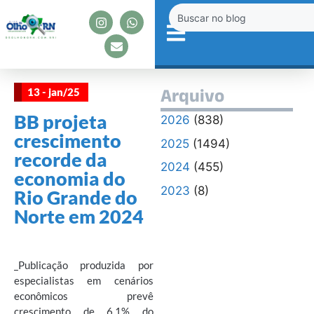
13 - jan/25
Arquivo
BB projeta
2026
(838)
crescimento
2025
(1494)
recorde da
2024
(455)
economia do
2023
(8)
Rio Grande do
Norte em 2024
_Publicação produzida por
especialistas em cenários
econômicos prevê
crescimento de 6,1% do