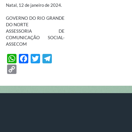
Natal, 12 de janeiro de 2024.
GOVERNO DO RIO GRANDE
DO NORTE
ASSESSORIA DE
COMUNICAÇÃO SOCIAL-
ASSECOM
W
F
T
T
h
ac
w
el
C
at
e
itt
e
o
s
b
er
gr
p
A
o
a
y
p
o
m
Li
p
k
n
k