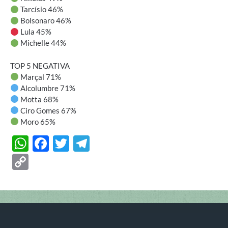
Tarcísio 46%
Bolsonaro 46%
Lula 45%
Michelle 44%
TOP 5 NEGATIVA
Marçal 71%
Alcolumbre 71%
Motta 68%
Ciro Gomes 67%
Moro 65%
W
F
T
T
h
ac
w
el
C
at
e
itt
e
o
s
b
er
gr
p
A
o
a
y
p
o
m
Li