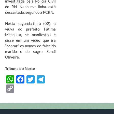
investigada pela Polícia Civil
do RN. Nenhuma linha está
descartada, segundo a PCRN.
Nesta segunda-feira (02), a
viúva do prefeito, Fátima
Mesquita, se manifestou e
disse em um vídeo que irá
“honrar” os nomes do falecido
marido e do sogro, Sandi
Oliveira.
Tribuna do Norte
W
F
T
T
h
ac
w
el
C
at
e
itt
e
o
s
b
er
gr
p
A
o
a
y