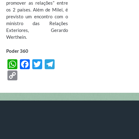
promover as relações” entre
os 2 países. Além de Milei, é
previsto um encontro com o
ministro das Relações
Exteriores, Gerardo
Werthein.
Poder 360
W
F
T
T
h
ac
w
el
C
at
e
itt
e
o
s
b
er
gr
p
A
o
a
y
p
o
m
Li
p
k
n
k