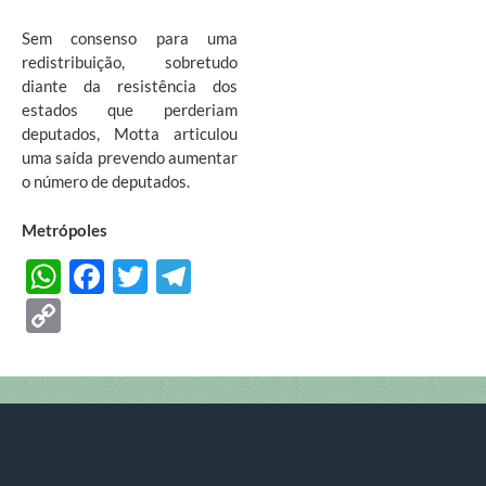
Sem consenso para uma
redistribuição, sobretudo
diante da resistência dos
estados que perderiam
deputados, Motta articulou
uma saída prevendo aumentar
o número de deputados.
Metrópoles
W
F
T
T
h
ac
w
el
C
at
e
itt
e
o
s
b
er
gr
p
A
o
a
y
p
o
m
Li
p
k